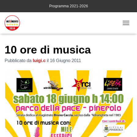
Programma 2021-2026
N
A
V
I
10 ore di musica
G
A
Pubblicato da
luigi.c
il
16 Giugno 2011
Z
I
O
N
E
T
O
G
G
L
E