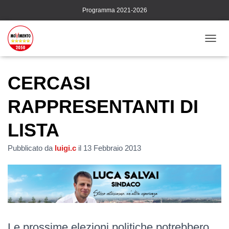
Programma 2021-2026
N
A
V
I
CERCASI
G
A
RAPPRESENTANTI DI
Z
I
LISTA
O
N
E
Pubblicato da
luigi.c
il
13 Febbraio 2013
T
O
G
G
L
E
Le prossime elezioni politiche potrebbero