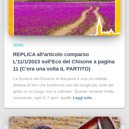
NEWS
REPLICA all’articolo comparso
L’11/1/2023 sull’Eco del Chisone a pagina
11 (C’era una volta IL PARTITO)
La fioritura del Deserto di Atacama è una incredibile
distesa di fiori che trasforma uno dei luoghi più aridi del
globo in un luogo vivo e colorato. Questo avviene molto
raramente, ogni 5-7 anni: quelle
Leggi tutto…