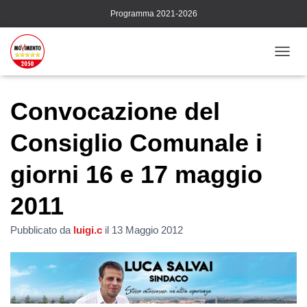
Programma 2021-2026
N
A
V
I
Convocazione del
G
A
Consiglio Comunale i
Z
I
giorni 16 e 17 maggio
O
N
E
2011
T
O
Pubblicato da
luigi.c
il
13 Maggio 2012
G
G
L
E