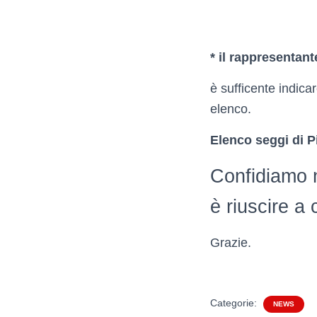
* il rappresentant
è sufficente indica
elenco.
Elenco seggi di P
Confidiamo ne
è riuscire a
Grazie.
Categorie:
NEWS