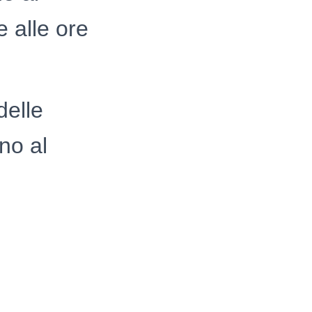
e alle ore
delle
no al