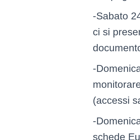
-Sabato 24
ci si pres
documento 
-Domenica 
monitorare 
(accessi sa
-Domenica 
schede Eur