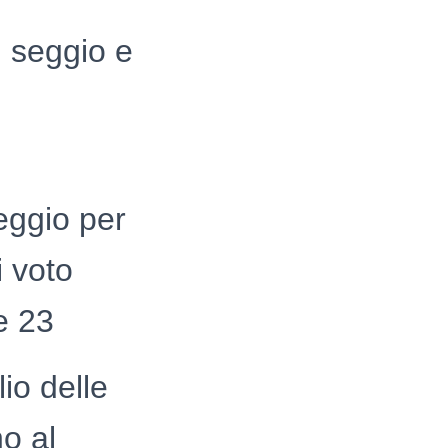
l seggio e
eggio per
i voto
le 23
io delle
o al