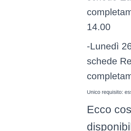
completame
14.00
-Lunedì 26
schede Reg
completam
Unico requisito: es
Ecco cos
disponibil