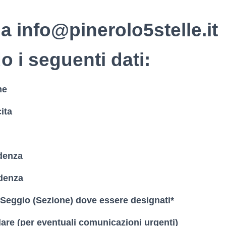
 a info@pinerolo5stelle.it
o i seguenti dati:
me
ita
denza
idenza
Seggio (Sezione) dove essere designati*
lare (per eventuali comunicazioni urgenti)