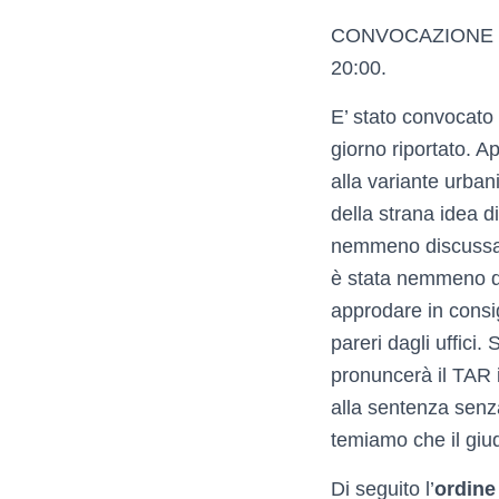
CONVOCAZIONE D
20:00.
E’ stato convocato 
giorno riportato. A
alla variante urban
della strana idea
nemmeno discussa. 
è stata nemmeno d
approdare in consi
pareri dagli uffici
pronuncerà il TAR i
alla sentenza senza
temiamo che il giudi
Di seguito l’
ordine