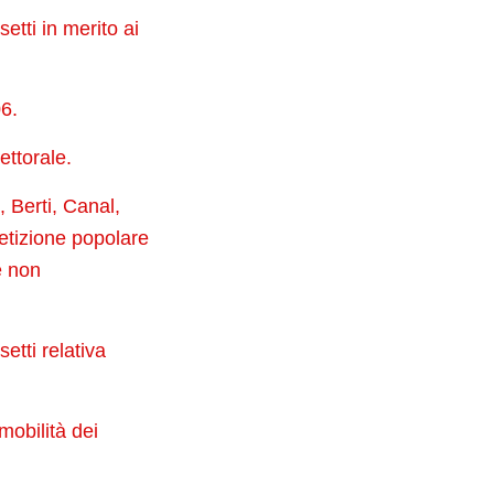
etti in merito ai
06.
ettorale.
, Berti, Canal,
etizione popolare
e non
etti relativa
mobilità dei