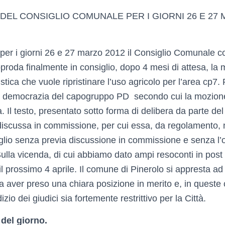
EL CONSIGLIO COMUNALE PER I GIORNI 26 E 27 M
per i giorni 26 e 27 marzo 2012 il Consiglio Comunale co
pproda finalmente in consiglio, dopo 4 mesi di attesa, la 
istica che vuole ripristinare l’uso agricolo per l’area cp7
 di democrazia del capogruppo PD secondo cui la mozio
Il testo, presentato sotto forma di delibera da parte de
iscussa in commissione, per cui essa, da regolamento,
glio senza previa discussione in commissione e senza l’
. Sulla vicenda, di cui abbiamo dato ampi resoconti in post
l prossimo 4 aprile. Il comune di Pinerolo si appresta ad
 aver preso una chiara posizione in merito e, in queste 
zio dei giudici sia fortemente restrittivo per la Città.
 del giorno.