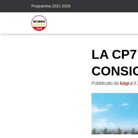
Programma 2021-2026
LA CP
CONSI
Pubblicato da
luigi.c
il