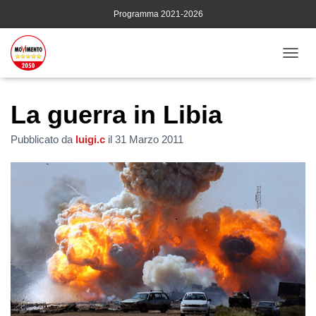
Programma 2021-2026
N
A
V
I
La guerra in Libia
G
A
Pubblicato da
luigi.c
il
31 Marzo 2011
Z
I
O
N
E
T
O
G
G
L
E