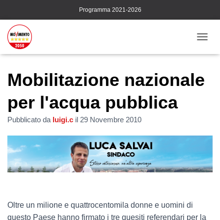
Programma 2021-2026
N
A
V
I
Mobilitazione nazionale
G
A
per l'acqua pubblica
Z
I
Pubblicato da
luigi.c
il
29 Novembre 2010
O
N
E
T
O
G
G
L
E
Oltre un milione e quattrocentomila donne e uomini di
questo Paese hanno firmato i tre quesiti referendari per la