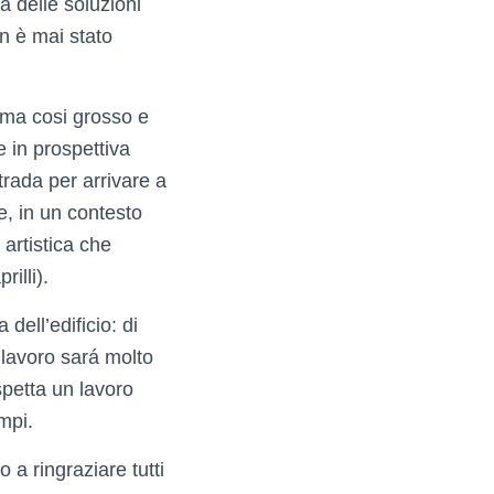
ta delle soluzioni
on è mai stato
ema cosi grosso e
e in prospettiva
trada per arrivare a
re, in un contesto
artistica che
illi).
dell’edificio: di
 lavoro sará molto
spetta un lavoro
empi.
 a ringraziare tutti