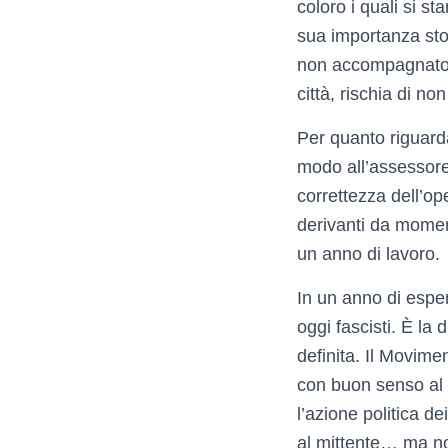
coloro i quali si s
sua importanza sto
non accompagnato da
città, rischia di n
Per quanto riguard
modo all’assessore 
correttezza dell’op
derivanti da moment
un anno di lavoro.
In un anno di esperi
oggi fascisti. È la 
definita. Il Movimen
con buon senso al d
l’azione politica d
al mittente… ma no