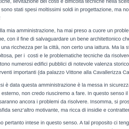
che, lievitazione dei costi e difficoltà tecniche nella scel
o sono stati spesi moltissimi soldi in progettazione, ma n
!
la mia amministrazione, ha mai preso a cuore un probl
ione, con il fine di salvaguardare un bene architettonico ch
una ricchezza per la città, non certo una iattura. Ma la s
coltosa, per i costi e le problematiche tecniche da risolve
ono numerosi edifici pubblici di notevole valenza storico 
rventi importanti (da palazzo Vittone alla Cavallerizza Capr
si è data questa amministrazione è la messa in sicurezza 
 esterno, non credo riusciremo a fare. In questo senso il
i saranno ancora i problemi da risolvere. Insomma, si pro
 sfida senz’altro motivante, ma ricca di insidie e contratt
 pertanto intese in questo senso. A tal proposito ci tengo