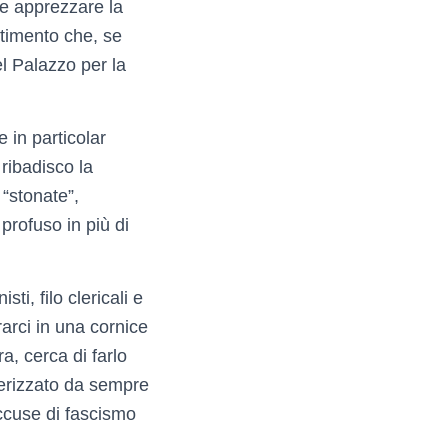
rne apprezzare la
stimento che, se
l Palazzo per la
 in particolar
 ribadisco la
 “stonate”,
profuso in più di
ti, filo clericali e
drarci in una cornice
a, cerca di farlo
terizzato da sempre
accuse di fascismo