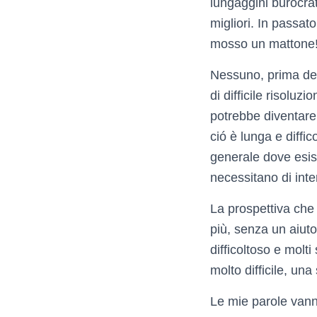
lungaggini burocrati
migliori. In passat
mosso un mattone
Nessuno, prima del
di difficile risoluz
potrebbe diventare 
ció è lunga e diffi
generale dove esist
necessitano di inte
La prospettiva che 
più, senza un aiuto
difficoltoso e molt
molto difficile, una
Le mie parole vanno