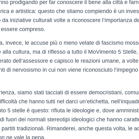
tanno prodigando per far conoscere il bene alla città e fa
rica e artistica: questo che stiamo compiendo è un inve
 iniziative culturali volte a riconoscere l’importanza de
on essere compreso.
a, invece, le accuse più o meno velate di fascismo mosse
alla cultura, ma di riflesso a tutto il MoVimento 5 Stelle,
erato dell’assessore e capisco le reazioni umane, a volte
i di nervosismo in cui non viene riconosciuto l’impegno 
enza, siamo stati tacciati di essere democristiani, comunis
difficoltà che hanno tutti nel darci un’etichetta, nell’inqua
to 5 stelle è questo: rifiuta le ideologie e, dove amministr
i fuori dei normali stereotipi ideologici che hanno carat
ei partiti tradizionali. Rimanderei, anche questa volta, le 
n ne vale la pena.