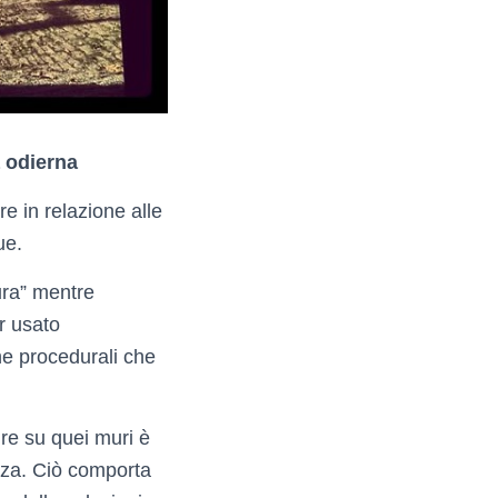
a odierna
e in relazione alle
ue.
tura” mentre
r usato
che procedurali che
nire su quei muri è
nza. Ciò comporta