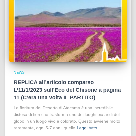
NEWS
REPLICA all’articolo comparso
L’11/1/2023 sull’Eco del Chisone a pagina
11 (C’era una volta IL PARTITO)
La fioritura del Deserto di Atacama è una incredibile
distesa di fiori che trasforma uno dei luoghi più aridi del
globo in un luogo vivo e colorato. Questo avviene molto
raramente, ogni 5-7 anni: quelle
Leggi tutto…