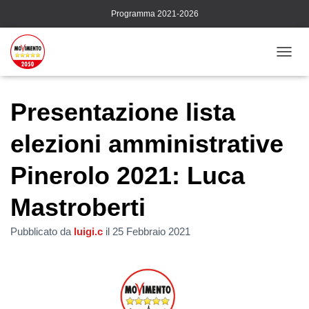
Programma 2021-2026
N
A
V
I
Presentazione lista
G
A
elezioni amministrative
Z
I
Pinerolo 2021: Luca
O
N
E
Mastroberti
T
O
Pubblicato da
luigi.c
il
25 Febbraio 2021
G
G
L
E