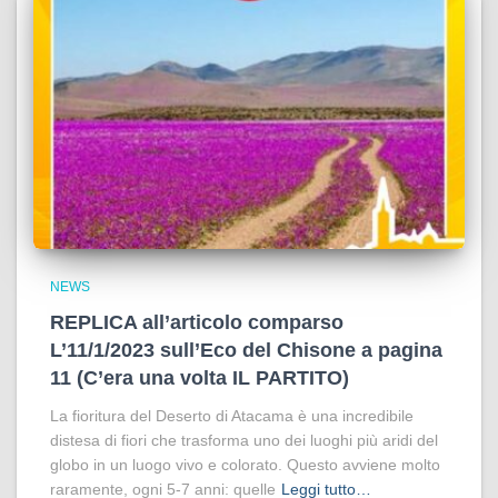
NEWS
REPLICA all’articolo comparso
L’11/1/2023 sull’Eco del Chisone a pagina
11 (C’era una volta IL PARTITO)
La fioritura del Deserto di Atacama è una incredibile
distesa di fiori che trasforma uno dei luoghi più aridi del
globo in un luogo vivo e colorato. Questo avviene molto
raramente, ogni 5-7 anni: quelle
Leggi tutto…