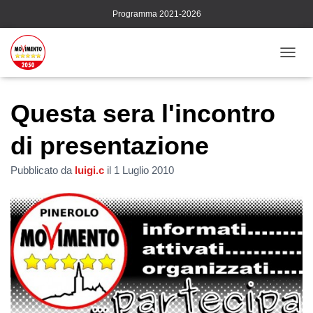
Programma 2021-2026
N
A
V
I
Questa sera l'incontro
G
A
di presentazione
Z
I
Pubblicato da
luigi.c
il
1 Luglio 2010
O
N
E
T
O
G
G
L
E