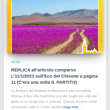
NEWS
REPLICA all’articolo comparso
L’11/1/2023 sull’Eco del Chisone a pagina
11 (C’era una volta IL PARTITO)
La fioritura del Deserto di Atacama è una incredibile
distesa di fiori che trasforma uno dei luoghi più aridi del
globo in un luogo vivo e colorato. Questo avviene molto
raramente, ogni 5-7 anni: quelle
Leggi tutto…