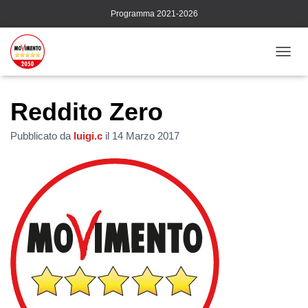
Programma 2021-2026
N
A
V
I
Reddito Zero
G
A
Pubblicato da
luigi.c
il
14 Marzo 2017
Z
I
O
N
E
T
O
G
G
L
E