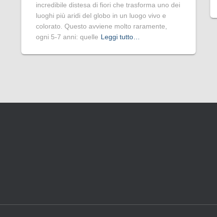
incredibile distesa di fiori che trasforma uno dei
luoghi più aridi del globo in un luogo vivo e
colorato. Questo avviene molto raramente,
ogni 5-7 anni: quelle
Leggi tutto…