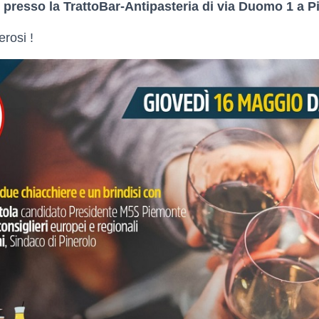
0 presso la TrattoBar-Antipasteria di via Duomo 1 a P
rosi !