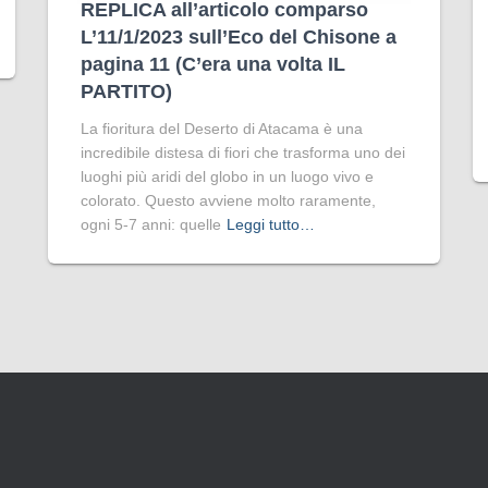
REPLICA all’articolo comparso
L’11/1/2023 sull’Eco del Chisone a
pagina 11 (C’era una volta IL
PARTITO)
La fioritura del Deserto di Atacama è una
incredibile distesa di fiori che trasforma uno dei
luoghi più aridi del globo in un luogo vivo e
colorato. Questo avviene molto raramente,
ogni 5-7 anni: quelle
Leggi tutto…