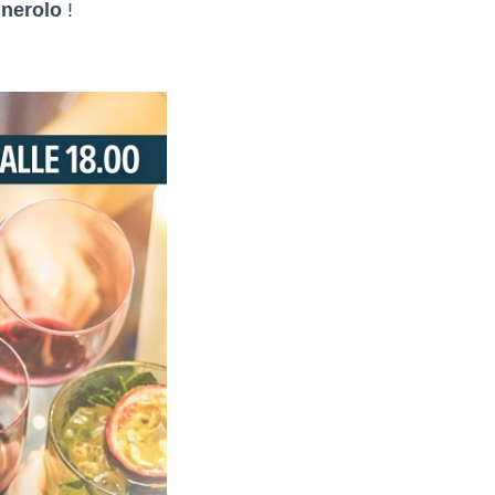
inerolo
!