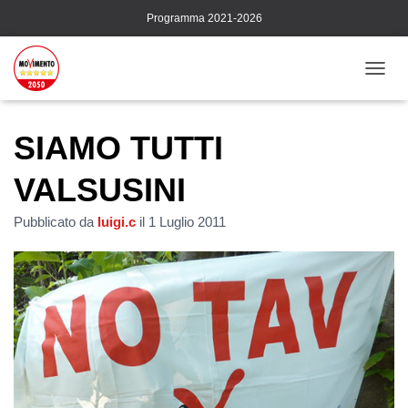
Programma 2021-2026
N
A
V
I
SIAMO TUTTI
G
A
VALSUSINI
Z
I
Pubblicato da
luigi.c
il
1 Luglio 2011
O
N
E
T
O
G
G
L
E