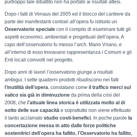
purtroppo tale dibattito non ha portato ai risultati attesi.
Dopo i fatti di Venaus del 2005 ed il blocco del cantiere da
parte dei manifestanti contrari all’opera fu istituito un
Osservatorio speciale
con il compito di esaminare tutti gli
aspetti economici, ambientali e progettuali dell’opera. A
capo dell’osservatorio fu messo l’arch. Mario Virano, e
all’interno di esso trovavano rappresentanza i Comuni e gli
Enti locali coinvolti nel progetto.
Dopo anni di lavori l’osservatorio giunge a risultati
ambigui. I sette quaderni prodotti ribadiscono nei fatti
l’inutilità dell’opera
, constatano come
il traffico merci sul
valico sia già in diminuzione
da prima della crisi del
2008, che
l’attuale linea storica è utilizzata molto al di
sotto delle sue capacità
e soprattutto non viene effettuato
il tanto acclamato
studio costi-benefici
. In poche parole
la
concertazione messa in atto dalle forze politiche
sostenitrici dell’opera ha fallito, l’Osservatorio ha fallito,