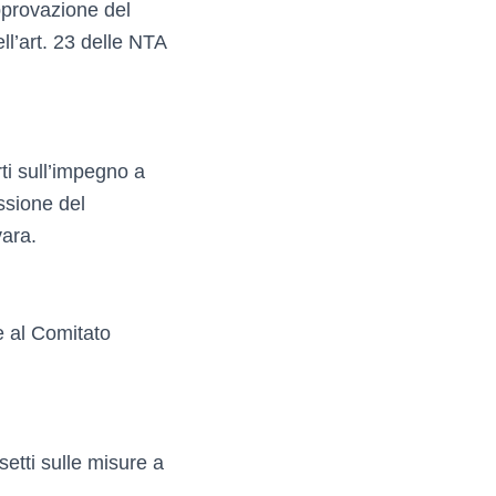
pprovazione del
ll’art. 23 delle NTA
ti sull’impegno a
ssione del
vara.
e al Comitato
etti sulle misure a