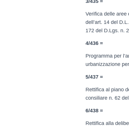
3/435 =
Verifica delle aree
dell’art. 14 del D.
172 del D.Lgs. n. 
4/436 =
Programma per l’ann
urbanizzazione per g
5/437 =
Rettifica al piano 
consiliare n. 62 de
6/438 =
Rettifica alla deli