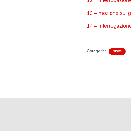
12 – interrogazion
13 – mozione sul g
14 – interrogazion
Categorie:
NEWS