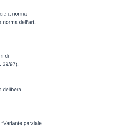
ficie a norma
a norma dell’art.
i di
. 39/97).
n delibera
 “Variante parziale