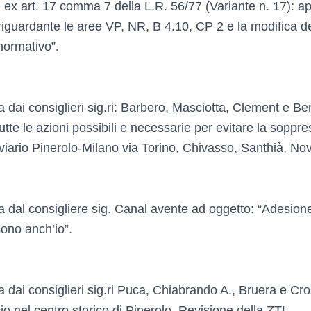
e ex art. 17 comma 7 della L.R. 56/77 (Variante n. 17): a
 riguardante le aree VP, NR, B 4.10, CP 2 e la modifica de
ormativo”.
dai consiglieri sig.ri: Barbero, Masciotta, Clement e Ber
tte le azioni possibili e necessarie per evitare la soppre
viario Pinerolo-Milano via Torino, Chivasso, Santhià, No
 dal consigliere sig. Canal avente ad oggetto: “Adesion
sono anch’io”.
dai consiglieri sig.ri Puca, Chiabrando A., Bruera e Cros
o nel centro storico di Pinerolo. Revisione della ZTL.