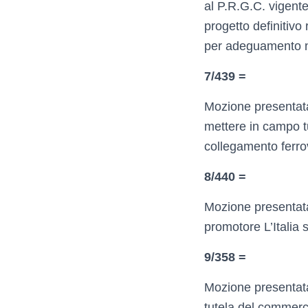
al P.R.G.C. vigent
progetto definitivo
per adeguamento n
7/439 =
Mozione presentata 
mettere in campo tu
collegamento ferro
8/440 =
Mozione presentata
promotore L’Italia 
9/358 =
Mozione presentata 
tutela del commerci