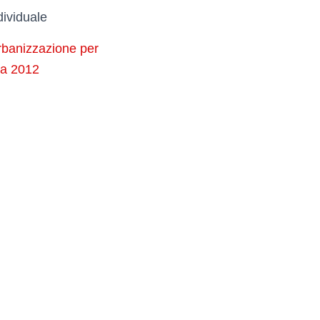
dividuale
urbanizzazione per
mma 2012