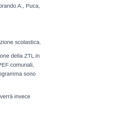
brando A., Puca,
azione scolastica.
sione della ZTL in
RPEF comunali,
 programma sono
 verrà invece