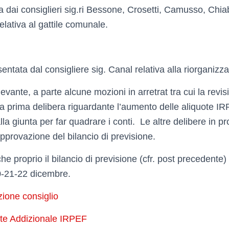
 dai consiglieri sig.ri Bessone, Crosetti, Camusso, Chia
lativa al gattile comunale.
entata dal consigliere sig. Canal relativa alla riorganizz
levante, a parte alcune mozioni in arretrat tra cui la revi
 la prima delibera riguardante l’aumento delle aliquote I
la giunta per far quadrare i conti. Le altre delibere in
pprovazione del bilancio di previsione.
e proprio il bilancio di previsione (cfr. post precedente)
20-21-22 dicembre.
zione consiglio
ote Addizionale IRPEF