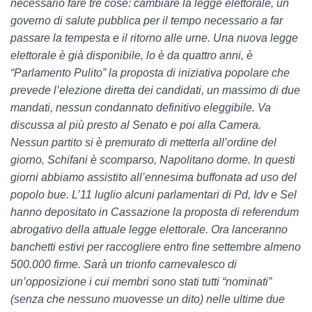
necessario fare tre cose: cambiare la legge elettorale, un
governo di salute pubblica per il tempo necessario a far
passare la tempesta e il ritorno alle urne. Una nuova legge
elettorale è già disponibile, lo è da quattro anni, è
“Parlamento Pulito” la proposta di iniziativa popolare che
prevede l’elezione diretta dei candidati, un massimo di due
mandati, nessun condannato definitivo eleggibile. Va
discussa al più presto al Senato e poi alla Camera.
Nessun partito si è premurato di metterla all’ordine del
giorno, Schifani è scomparso, Napolitano dorme. In questi
giorni abbiamo assistito all’ennesima buffonata ad uso del
popolo bue. L’11 luglio alcuni parlamentari di Pd, Idv e Sel
hanno depositato in Cassazione la proposta di referendum
abrogativo della attuale legge elettorale. Ora lanceranno
banchetti estivi per raccogliere entro fine settembre almeno
500.000 firme. Sarà un trionfo carnevalesco di
un’opposizione i cui membri sono stati tutti “nominati”
(senza che nessuno muovesse un dito) nelle ultime due