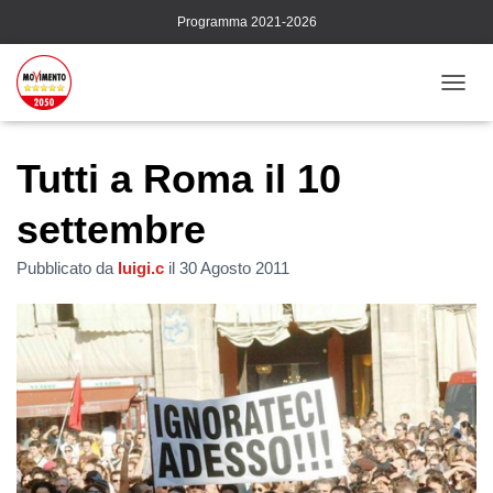
Programma 2021-2026
N
A
V
I
Tutti a Roma il 10
G
A
settembre
Z
I
Pubblicato da
luigi.c
il
30 Agosto 2011
O
N
E
T
O
G
G
L
E