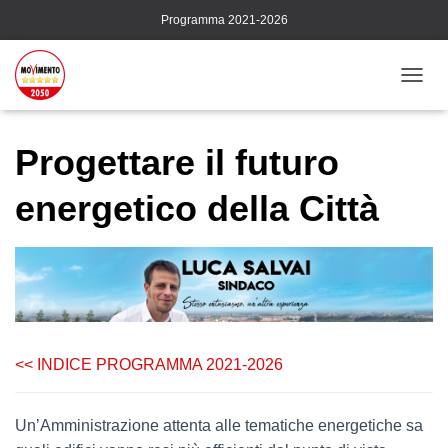
Programma 2021-2026
N
A
V
I
Progettare il futuro
G
A
energetico della Città
Z
I
O
N
E
T
O
G
G
<< INDICE PROGRAMMA 2021-2026
L
E
Un’Amministrazione attenta alle tematiche energetiche sa